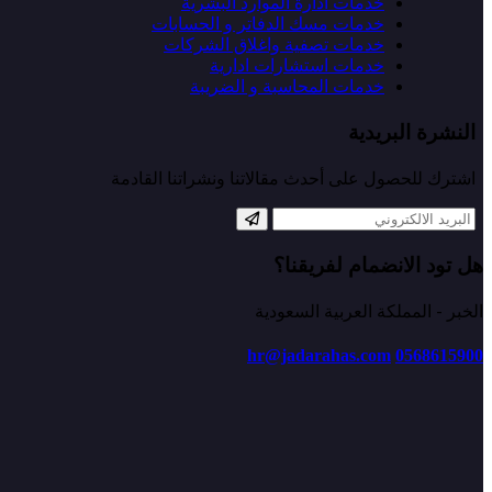
خدمات ادارة الموارد البشرية
خدمات مسك الدفاتر و الحسابات
خدمات تصفية واغلاق الشركات
خدمات استشارات ادارية
خدمات المحاسبة و الضريبة
النشرة البريدية
اشترك للحصول على أحدث مقالاتنا ونشراتنا القادمة
هل تود الانضمام لفريقنا؟
الخبر - المملكة العربية السعودية
hr@jadarahas.com
0568615900