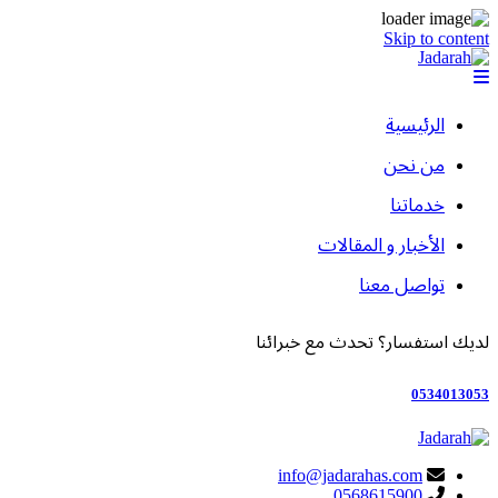
Skip to content
الرئيسية
من نحن
خدماتنا
الأخبار و المقالات
تواصل معنا
لديك استفسار؟ تحدث مع خبرائنا
0534013053
info@jadarahas.com
0568615900