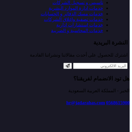
تأسيس و تسجيل الشركات
خدمات ادارة الموارد البشرية
خدمات مسك الدفاتر و الحسابات
خدمات تصفية واغلاق الشركات
خدمات استشارات ادارية
خدمات المحاسبة و الضريبة
النشرة البريدية
اشترك للحصول على أحدث مقالاتنا ونشراتنا القادمة
هل تود الانضمام لفريقنا؟
الخبر - المملكة العربية السعودية
hr@jadarahas.com
0568615900