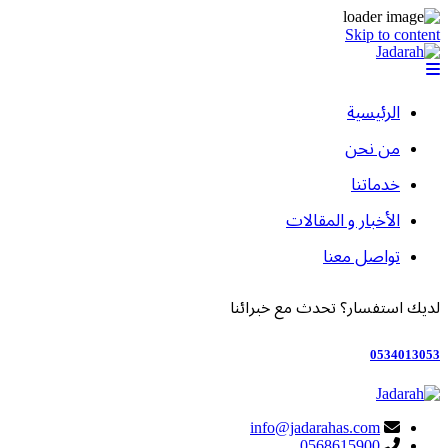
Skip to content
الرئيسية
من نحن
خدماتنا
الأخبار و المقالات
تواصل معنا
لديك استفسار؟ تحدث مع خبرائنا
0534013053
info@jadarahas.com
0568615900