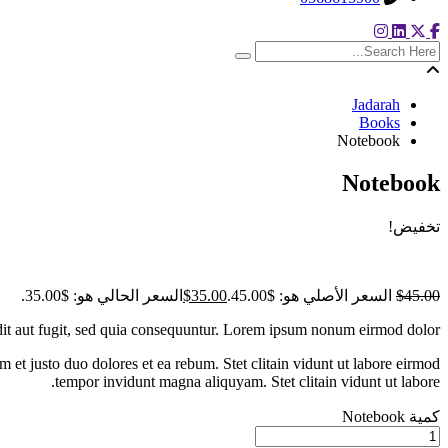
search here
Jadarah
Books
Notebook
Notebook
تخفيض!
45.00
$
السعر الأصلي هو: $45.00.
35.00
$
السعر الحالي هو: $35.00.
it aut fugit, sed quia consequuntur. Lorem ipsum nonum eirmod dolor.
et justo duo dolores et ea rebum. Stet clitain vidunt ut labore eirmod
tempor invidunt magna aliquyam. Stet clitain vidunt ut labore.
كمية Notebook