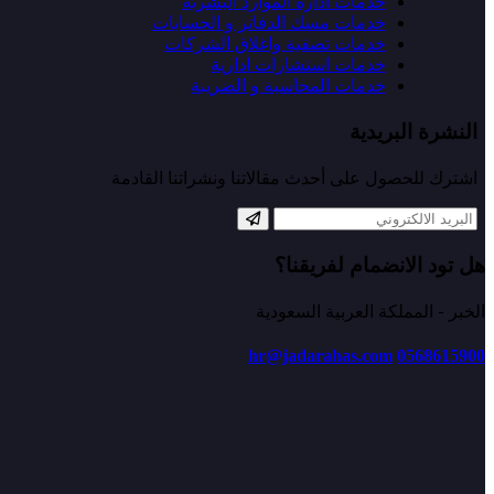
خدمات ادارة الموارد البشرية
خدمات مسك الدفاتر و الحسابات
خدمات تصفية واغلاق الشركات
خدمات استشارات ادارية
خدمات المحاسبة و الضريبة
النشرة البريدية
اشترك للحصول على أحدث مقالاتنا ونشراتنا القادمة
هل تود الانضمام لفريقنا؟
الخبر - المملكة العربية السعودية
hr@jadarahas.com
0568615900